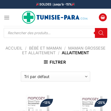
Passer
SOLDES : jusqu'à -15%
au
contenu
Recherche
de
produits
ACCUEIL
/
BÉBÉ ET MAMAN
/
MAMAN GROSSESE
ET ALLAITEMENT
/
ALLAITEMENT
FILTRER
-13%
-25%