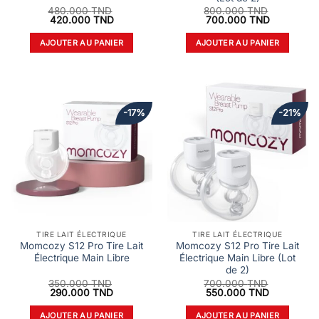
480.000
TND
800.000
TND
Le
Le
Le
Le
420.000
TND
700.000
TND
prix
prix
prix
prix
initial
actuel
initial
actuel
AJOUTER AU PANIER
AJOUTER AU PANIER
était :
est :
était :
est :
480.000 TND.
420.000 TND.
800.000 TND.
700.000 T
-17%
-21%
TIRE LAIT ÉLECTRIQUE
TIRE LAIT ÉLECTRIQUE
Momcozy S12 Pro Tire Lait
Momcozy S12 Pro Tire Lait
Électrique Main Libre
Électrique Main Libre (Lot
de 2)
350.000
TND
700.000
TND
Le
Le
Le
Le
290.000
TND
550.000
TND
prix
prix
prix
prix
initial
actuel
initial
actuel
AJOUTER AU PANIER
AJOUTER AU PANIER