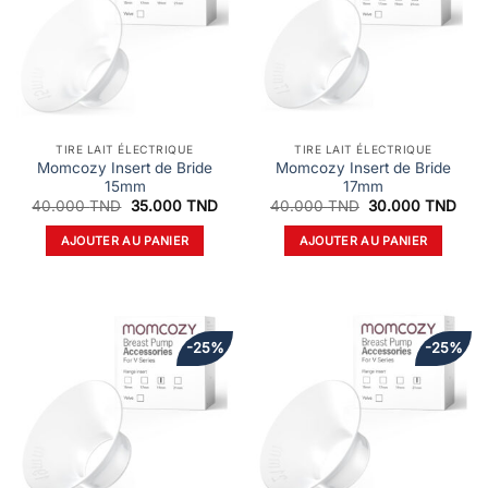
TIRE LAIT ÉLECTRIQUE
TIRE LAIT ÉLECTRIQUE
Momcozy Insert de Bride
Momcozy Insert de Bride
15mm
17mm
Le
Le
Le
Le
40.000
TND
35.000
TND
40.000
TND
30.000
TND
prix
prix
prix
prix
initial
actuel
initial
actu
AJOUTER AU PANIER
AJOUTER AU PANIER
était :
est :
était :
est :
40.000 TND.
35.000 TND.
40.000 TND.
30.
-25%
-25%