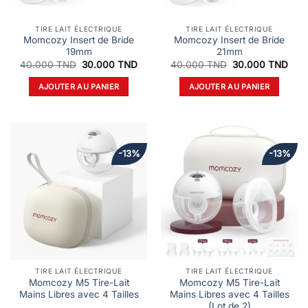
TIRE LAIT ÉLECTRIQUE
TIRE LAIT ÉLECTRIQUE
Momcozy Insert de Bride
Momcozy Insert de Bride
19mm
21mm
Le
Le
Le
Le
40.000
TND
30.000
TND
40.000
TND
30.000
TND
prix
prix
prix
prix
initial
actuel
initial
actu
AJOUTER AU PANIER
AJOUTER AU PANIER
était :
est :
était :
est :
40.000 TND.
30.000 TND.
40.000 TND.
30.
-13%
-13%
TIRE LAIT ÉLECTRIQUE
TIRE LAIT ÉLECTRIQUE
Momcozy M5 Tire-Lait
Momcozy M5 Tire-Lait
Mains Libres avec 4 Tailles
Mains Libres avec 4 Tailles
(Lot de 2)