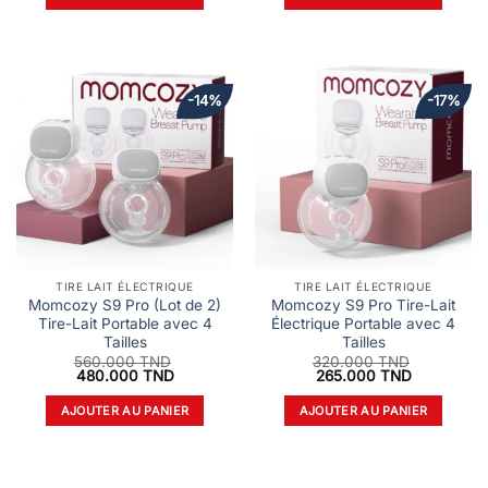
était :
est :
était :
est :
350.000 TND.
290.000 TND.
700.000 TND.
550.000 T
-14%
-17%
TIRE LAIT ÉLECTRIQUE
TIRE LAIT ÉLECTRIQUE
Momcozy S9 Pro (Lot de 2)
Momcozy S9 Pro Tire-Lait
Tire-Lait Portable avec 4
Électrique Portable avec 4
Tailles
Tailles
560.000
TND
320.000
TND
Le
Le
Le
Le
480.000
TND
265.000
TND
prix
prix
prix
prix
initial
actuel
initial
actuel
AJOUTER AU PANIER
AJOUTER AU PANIER
était :
est :
était :
est :
560.000 TND.
480.000 TND.
320.000 TND.
265.000 T