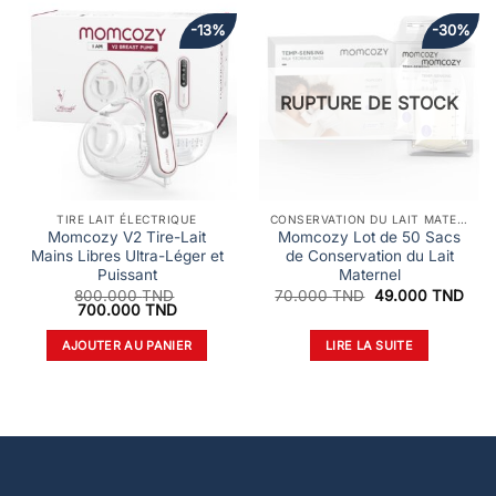
-13%
-30%
RUPTURE DE STOCK
TIRE LAIT ÉLECTRIQUE
CONSERVATION DU LAIT MATERNEL
Momcozy V2 Tire-Lait
Momcozy Lot de 50 Sacs
Mains Libres Ultra-Léger et
de Conservation du Lait
Puissant
Maternel
Le
Le
800.000
TND
70.000
TND
49.000
TND
Le
Le
prix
prix
700.000
TND
prix
prix
initial
actu
initial
actuel
était :
est :
AJOUTER AU PANIER
LIRE LA SUITE
était :
est :
70.000 TND.
49.
800.000 TND.
700.000 TND.