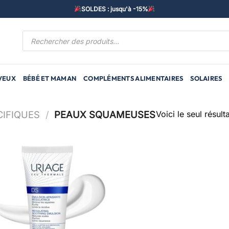
SOLDES : jusqu'à -15%
Recherche
de
produits
VEUX
BÉBÉ ET MAMAN
COMPLÉMENTS ALIMENTAIRES
SOLAIRES
Voici le seul résulta
CIFIQUES
/
PEAUX SQUAMEUSES