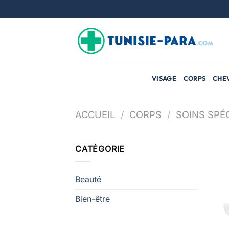
Passer
au
contenu
VISAGE
CORPS
CHE
ACCUEIL
/
CORPS
/
SOINS SPÉ
CATÉGORIE
Beauté
Bien-être