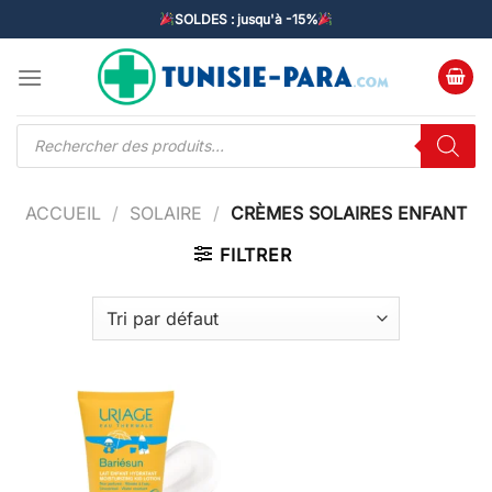
Passer
SOLDES : jusqu'à -15%
au
contenu
Recherche
de
produits
ACCUEIL
/
SOLAIRE
/
CRÈMES SOLAIRES ENFANT
FILTRER