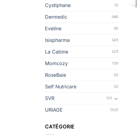
Cystiphane
(1)
Dermedic
(49)
Eveline
(9)
Isispharma
(47)
La Cabine
(27)
Momcozy
(13)
RoseBaie
(2)
Self Nutricare
(2)
SVR
(11)
URIAGE
(122)
CATÉGORIE