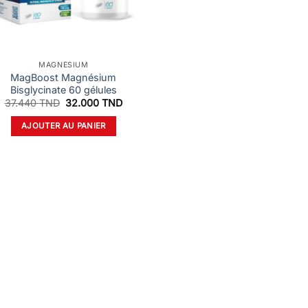
MAGNÉSIUM
MagBoost Magnésium
Bisglycinate 60 gélules
Le
Le
37.440
TND
32.000
TND
prix
prix
initial
actuel
AJOUTER AU PANIER
était :
est :
37.440 TND.
32.000 TND.