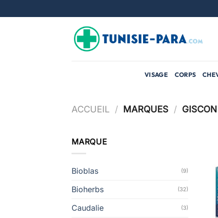
Passer
au
contenu
VISAGE
CORPS
CHE
ACCUEIL
/
MARQUES
/
GISCON
MARQUE
Bioblas
(9)
Bioherbs
(32)
Caudalie
(3)