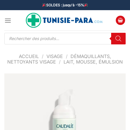
Passer
SOLDES : jusqu'à -15%
au
contenu
Recherche
de
produits
ACCUEIL
/
VISAGE
/
DÉMAQUILLANTS,
NETTOYANTS VISAGE
/
LAIT, MOUSSE, ÉMULSION