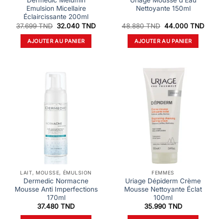
Dermedic Melumin
Uriage Mousse d’Eau
Emulsion Micellaire
Nettoyante 150ml
Éclaircissante 200ml
Le
Le
Le
Le
37.699
TND
32.040
TND
48.880
TND
44.000
TND
prix
prix
prix
prix
initial
actuel
initial
actu
AJOUTER AU PANIER
AJOUTER AU PANIER
était :
est :
était :
est :
37.699 TND.
32.040 TND.
48.880 TND.
44.0
LAIT, MOUSSE, ÉMULSION
FEMMES
Dermedic Normacne
Uriage Dépiderm Crème
Mousse Anti Imperfections
Mousse Nettoyante Éclat
170ml
100ml
37.480
TND
35.990
TND