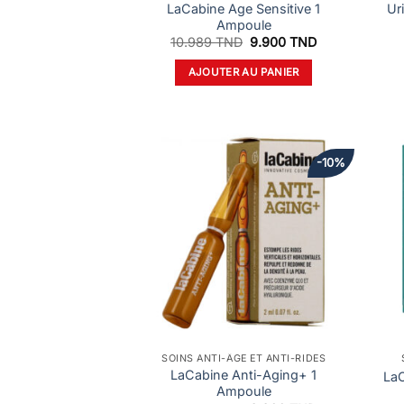
LaCabine Age Sensitive 1
Ur
Ampoule
Le
Le
10.989
TND
9.900
TND
prix
prix
initial
actuel
AJOUTER AU PANIER
était :
est :
10.989 TND.
9.900 TND.
-10%
SOINS ANTI-ÂGE ET ANTI-RIDES
LaCabine Anti-Aging+ 1
LaC
Ampoule