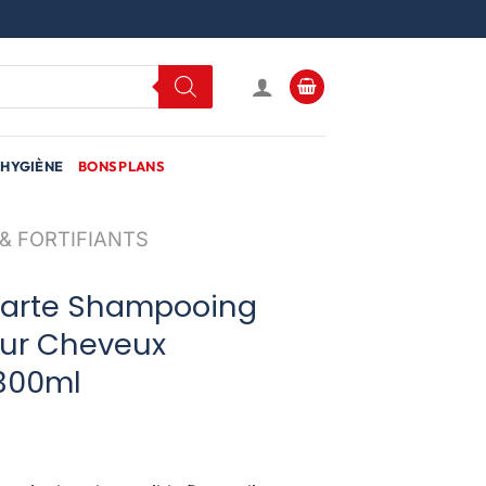
HYGIÈNE
BONS PLANS
& FORTIFIANTS
larte Shampooing
our Cheveux
 300ml