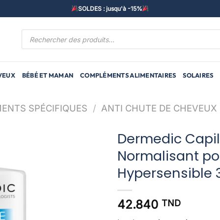
SOLDES : jusqu'à -15%
Recherche
de
produits
VEUX
BÉBÉ ET MAMAN
COMPLÉMENTS ALIMENTAIRES
SOLAIRES
ENTS SPÉCIFIQUES
/
ANTI CHUTE DE CHEVEUX 
Dermedic Capi
Normalisant p
Hypersensible
42.840
TND