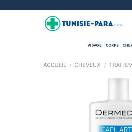
Passer
au
contenu
VISAGE
CORPS
CHE
ACCUEIL
/
CHEVEUX
/
TRAITEM