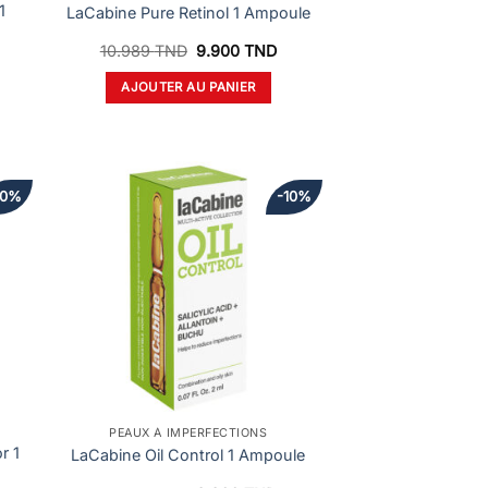
1
LaCabine Pure Retinol 1 Ampoule
e
Le
Le
10.989
TND
9.900
TND
ix
prix
prix
ctuel
initial
actuel
AJOUTER AU PANIER
t :
était :
est :
.900 TND.
10.989 TND.
9.900 TND.
10%
-10%
PEAUX À IMPERFECTIONS
r 1
LaCabine Oil Control 1 Ampoule