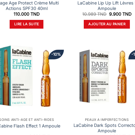
iage Age Protect Crème Multi
LaCabine Lip Up Lift Lèvres 
Actions SPF30 40ml
Ampoule
Le
L
110.000
TND
10.989
TND
9.900
TND
prix
pr
initial
a
LIRE LA SUITE
AJOUTER AU PANIER
était :
es
10.989 TND.
9
-10%
-
SOINS ANTI-ÂGE ET ANTI-RIDES
PEAUX À IMPERFECTIONS
LaCabine Dark Spots Correcto
abine Flash Effect 1 Ampoule
Ampoule