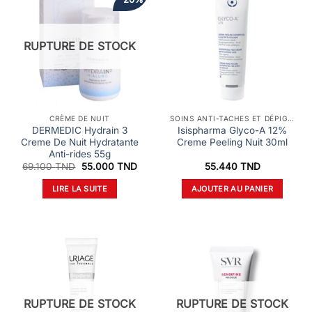
RUPTURE DE STOCK
CRÈME DE NUIT
SOINS ANTI-TACHES ET DÉPIGMENTANTS
DERMEDIC Hydrain 3
Isispharma Glyco-A 12%
Creme De Nuit Hydratante
Creme Peeling Nuit 30ml
Anti-rides 55g
Le
Le
69.100
TND
55.000
TND
55.440
TND
prix
prix
initial
actuel
LIRE LA SUITE
AJOUTER AU PANIER
était :
est :
69.100 TND.
55.000 TND.
RUPTURE DE STOCK
RUPTURE DE STOCK