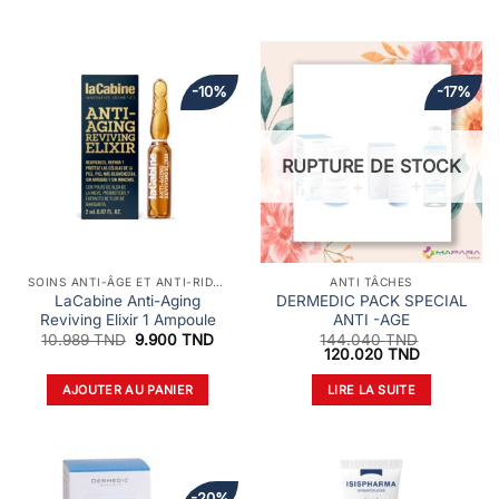
-10%
-17%
RUPTURE DE STOCK
SOINS ANTI-ÂGE ET ANTI-RIDES
ANTI TÂCHES
LaCabine Anti-Aging
DERMEDIC PACK SPECIAL
Reviving Elixir 1 Ampoule
ANTI -AGE
Le
Le
10.989
TND
9.900
TND
144.040
TND
prix
prix
Le
Le
120.020
TND
initial
actuel
prix
prix
était :
est :
initial
actuel
AJOUTER AU PANIER
LIRE LA SUITE
10.989 TND.
9.900 TND.
était :
est :
144.040 TND.
120.020 T
-20%