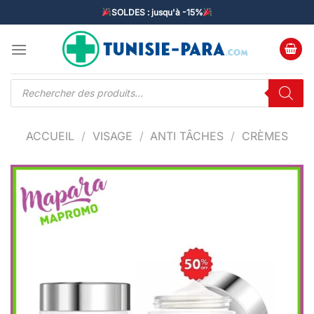
Passer
SOLDES : jusqu'à -15%
au
contenu
Recherche
de
produits
ACCUEIL
/
VISAGE
/
ANTI TÂCHES
/
CRÈMES