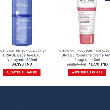
AU MICELLAIRE, TONIQUE, LOTION
URIAGE Bebe 1ere Eau
URIAGE Roséliane Crème Ant
Nettoyante 500ml
Rougeurs 40ml
Le
L
34.390
TND
52.221
TND
41.770
TND
prix
p
initial
a
AJOUTER AU PANIER
AJOUTER AU PANIER
était :
e
52.221 TND.
4