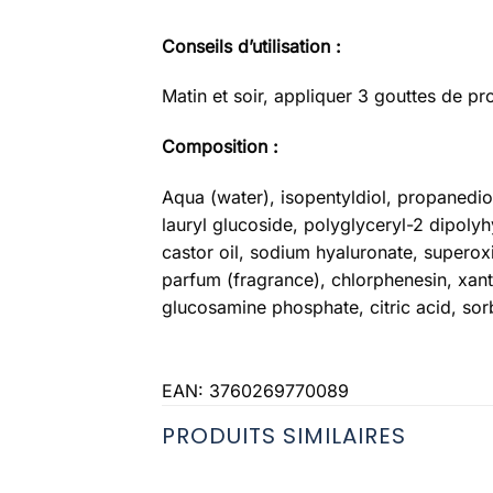
Conseils d’utilisation :
Matin et soir, appliquer 3 gouttes de pr
Composition :
Aqua (water), isopentyldiol, propanedio
lauryl glucoside, polyglyceryl-2 dipol
castor oil, sodium hyaluronate, supero
parfum (fragrance), chlorphenesin, xant
glucosamine phosphate, citric acid, sor
EAN:
3760269770089
PRODUITS SIMILAIRES