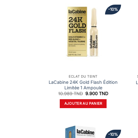
-10%
ÉCLAT DU TEINT
LaCabine 24K Gold Flash Édition
L
Limitée 1 Ampoule
Le
Le
10.989
TND
9.900
TND
prix
prix
initial
actuel
AJOUTER AU PANIER
était :
est :
10.989 TND.
9.900 TND.
-10%