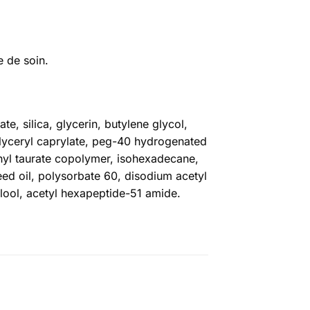
e de soin.
, silica, glycerin, butylene glycol,
glyceryl caprylate, peg-40 hydrogenated
hyl taurate copolymer, isohexadecane,
eed oil, polysorbate 60, disodium acetyl
alool, acetyl hexapeptide-51 amide.