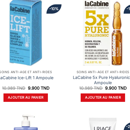
-10%
-
SOINS ANTI-ÂGE ET ANTI-RIDES
SOINS ANTI-ÂGE ET ANTI-RIDES
LaCabine 5x Pure Hyaluronic
aCabine Ice-Lift 1 Ampoule
Ampoule
Le
Le
Le
L
10.989
TND
9.900
TND
10.989
TND
9.900
TND
prix
prix
prix
pr
initial
actuel
initial
a
AJOUTER AU PANIER
AJOUTER AU PANIER
était :
est :
était :
es
10.989 TND.
9.900 TND.
10.989 TND.
9
-