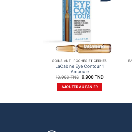
SOINS ANTI-POCHES ET CERNES
E
LaCabine Eye Contour 1
Ampoule
Le
Le
10.989
TND
9.900
TND
prix
prix
initial
actuel
AJOUTER AU PANIER
était :
est :
10.989 TND.
9.900 TND.