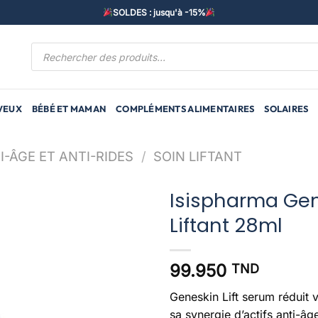
SOLDES : jusqu'à -15%
Recherche
de
produits
VEUX
BÉBÉ ET MAMAN
COMPLÉMENTS ALIMENTAIRES
SOLAIRES
I-ÂGE ET ANTI-RIDES
/
SOIN LIFTANT
Isispharma Gen
Liftant 28ml
99.950
TND
Geneskin Lift serum réduit v
sa synergie d’actifs anti-â