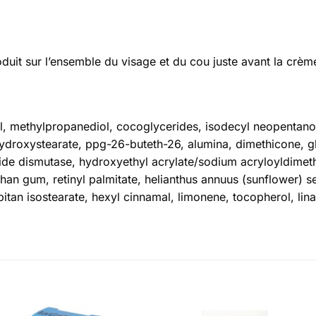
oduit sur l’ensemble du visage et du cou juste avant la crèm
l, methylpropanediol, cocoglycerides, isodecyl neopentanoate
yhydroxystearate, ppg-26-buteth-26, alumina, dimethicone, 
xide dismutase, hydroxyethyl acrylate/sodium acryloyldimet
han gum, retinyl palmitate, helianthus annuus (sunflower) s
bitan isostearate, hexyl cinnamal, limonene, tocopherol, lin