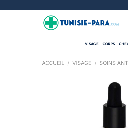
Passer
au
contenu
VISAGE
CORPS
CHE
ACCUEIL
/
VISAGE
/
SOINS ANT