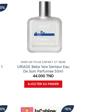
10%
PARFUM POUR ENFANT ET BÉBÉ
 1
URIAGE Bebe 1ere Senteur Eau
De Soin Parfumee 50ml
e
44.000
TND
ix
ctuel
AJOUTER AU PANIER
t :
.900 TND.
20%
-10%