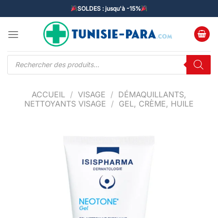
Passer
SOLDES : jusqu'à -15%
au
contenu
Recherche
de
produits
ACCUEIL
/
VISAGE
/
DÉMAQUILLANTS,
NETTOYANTS VISAGE
/
GEL, CRÈME, HUILE