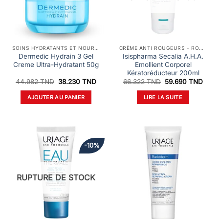
SOINS HYDRATANTS ET NOURRISSANTS
CRÈME ANTI ROUGEURS - ROSACÉE ET COUPEROSE
Dermedic Hydrain 3 Gel
Isispharma Secalia A.H.A.
Creme Ultra-Hydratant 50g
Emollient Corporel
Kératoréducteur 200ml
Le
Le
Le
Le
44.982
TND
38.230
TND
66.322
TND
59.690
TND
prix
prix
prix
prix
initial
actuel
initial
actue
AJOUTER AU PANIER
LIRE LA SUITE
était :
est :
était :
est :
44.982 TND.
38.230 TND.
66.322 TND.
59.6
-10%
RUPTURE DE STOCK