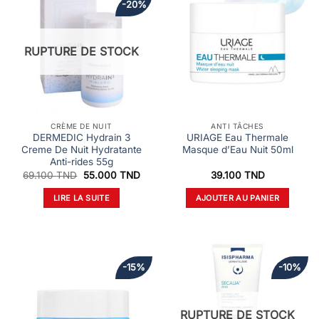
-20%
RUPTURE DE STOCK
CRÈME DE NUIT
ANTI TÂCHES
DERMEDIC Hydrain 3
URIAGE Eau Thermale
Creme De Nuit Hydratante
Masque d’Eau Nuit 50ml
Anti-rides 55g
Le
Le
69.100
TND
55.000
TND
39.100
TND
prix
prix
initial
actuel
LIRE LA SUITE
AJOUTER AU PANIER
était :
est :
69.100 TND.
55.000 TND.
-15%
-10%
RUPTURE DE STOCK