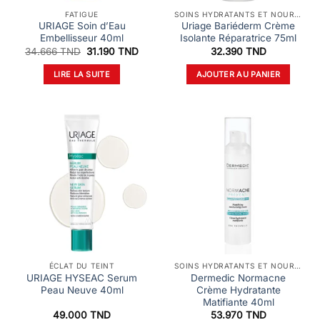
FATIGUE
SOINS HYDRATANTS ET NOURRISSANTS
URIAGE Soin d’Eau
Uriage Bariéderm Crème
Embellisseur 40ml
Isolante Réparatrice 75ml
Le
Le
34.666
TND
31.190
TND
32.390
TND
prix
prix
initial
actuel
LIRE LA SUITE
AJOUTER AU PANIER
était :
est :
34.666 TND.
31.190 TND.
ÉCLAT DU TEINT
SOINS HYDRATANTS ET NOURRISSANTS
URIAGE HYSEAC Serum
Dermedic Normacne
Peau Neuve 40ml
Crème Hydratante
Matifiante 40ml
49.000
TND
53.970
TND