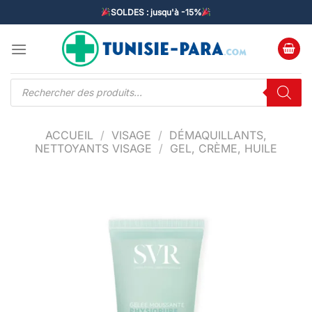
Passer
SOLDES : jusqu'à -15%
au
contenu
Recherche
de
produits
ACCUEIL
/
VISAGE
/
DÉMAQUILLANTS,
NETTOYANTS VISAGE
/
GEL, CRÈME, HUILE