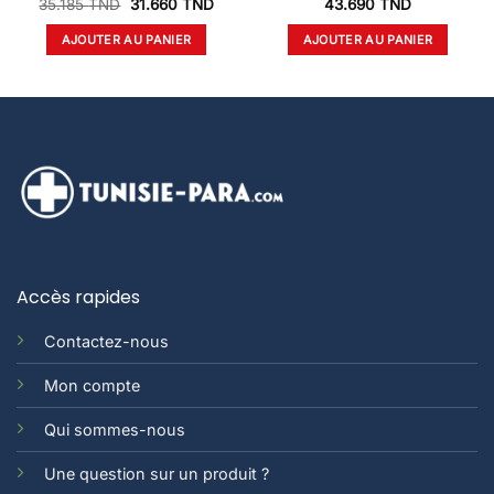
Le
Le
35.185
TND
31.660
TND
43.690
TND
prix
prix
initial
actuel
AJOUTER AU PANIER
AJOUTER AU PANIER
était :
est :
35.185 TND.
31.660 TND.
Accès rapides
Contactez-nous
Mon compte
Qui sommes-nous
Une question sur un produit ?