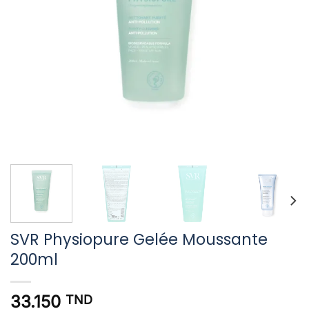
SVR Physiopure Gelée Moussante
200ml
33.150
TND