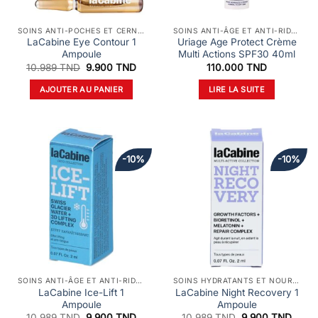
SOINS ANTI-POCHES ET CERNES
SOINS ANTI-ÂGE ET ANTI-RIDES
LaCabine Eye Contour 1
Uriage Age Protect Crème
Ampoule
Multi Actions SPF30 40ml
Le
Le
10.989
TND
9.900
TND
110.000
TND
prix
prix
initial
actuel
AJOUTER AU PANIER
LIRE LA SUITE
était :
est :
10.989 TND.
9.900 TND.
-10%
-10%
SOINS ANTI-ÂGE ET ANTI-RIDES
SOINS HYDRATANTS ET NOURRISSANTS
LaCabine Ice-Lift 1
LaCabine Night Recovery 1
Ampoule
Ampoule
Le
Le
Le
Le
10.989
TND
9.900
TND
10.989
TND
9.900
TND