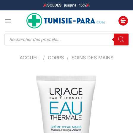
Passer
SOLDES : jusqu'à -15%
au
contenu
Recherche
de
produits
ACCUEIL
/
CORPS
/
SOINS DES MAINS