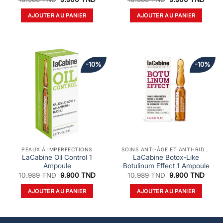
prix
prix
prix
prix
initial
actuel
initial
actue
AJOUTER AU PANIER
AJOUTER AU PANIER
était :
est :
était :
est :
10.989 TND.
9.900 TND.
10.989 TND.
9.900
-10%
-10%
PEAUX À IMPERFECTIONS
SOINS ANTI-ÂGE ET ANTI-RIDES
LaCabine Oil Control 1
LaCabine Botox-Like
Ampoule
Botulinum Effect 1 Ampoule
Le
Le
Le
Le
10.989
TND
9.900
TND
10.989
TND
9.900
TND
prix
prix
prix
prix
initial
actuel
initial
actue
AJOUTER AU PANIER
AJOUTER AU PANIER
était :
est :
était :
est :
10.989 TND.
9.900 TND.
10.989 TND.
9.900