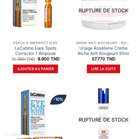
RUPTURE DE STOCK
PEAUX À IMPERFECTIONS
CRÈME ANTI ROUGEURS - ROSACÉE ET COUPEROSE
LaCabine Dark Spots
Uriage Roséliane Creme
Corrector 1 Ampoule
Riche Anti Rougeurs 50ml
Le
Le
10.989
TND
9.900
TND
57.770
TND
prix
prix
initial
actuel
AJOUTER AU PANIER
LIRE LA SUITE
était :
est :
10.989 TND.
9.900 TND.
-10%
RUPTURE DE STOCK