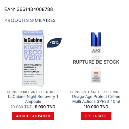
EAN:
3661434008788
PRODUITS SIMILAIRES
-10%
RUPTURE DE STOCK
SOINS HYDRATANTS ET NOURRISSANTS
SOINS ANTI-ÂGE ET ANTI-RIDES
LaCabine Night Recovery 1
Uriage Age Protect Crème
Ampoule
Multi Actions SPF30 40ml
Le
Le
10.989
TND
9.900
TND
110.000
TND
prix
prix
initial
actuel
AJOUTER AU PANIER
LIRE LA SUITE
était :
est :
10.989 TND.
9.900 TND.