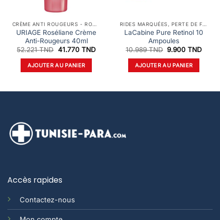
CRÈME ANTI ROUGEURS - ROSACÉE ET COUPEROSE
RIDES MARQUÉES, PERTE DE FERMETÉ
URIAGE Roséliane Crème
LaCabine Pure Retinol 10
Anti-Rougeurs 40ml
Ampoules
Le
Le
Le
Le
52.221
TND
41.770
TND
10.989
TND
9.900
TND
prix
prix
prix
prix
initial
actuel
initial
actue
AJOUTER AU PANIER
AJOUTER AU PANIER
était :
est :
était :
est :
52.221 TND.
41.770 TND.
10.989 TND.
9.900
Accès rapides
Contactez-nous
Mon compte