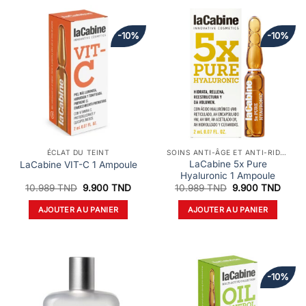
-10%
-10%
ÉCLAT DU TEINT
SOINS ANTI-ÂGE ET ANTI-RIDES
LaCabine 5x Pure
LaCabine VIT-C 1 Ampoule
Hyaluronic 1 Ampoule
Le
Le
Le
Le
10.989
TND
9.900
TND
10.989
TND
9.900
TND
prix
prix
prix
prix
initial
actuel
initial
actue
AJOUTER AU PANIER
AJOUTER AU PANIER
était :
est :
était :
est :
10.989 TND.
9.900 TND.
10.989 TND.
9.900
-10%