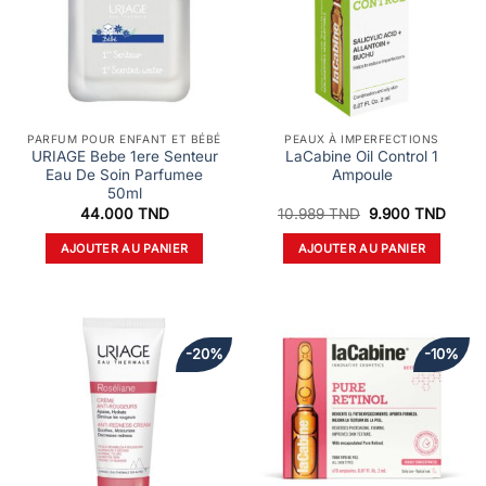
PARFUM POUR ENFANT ET BÉBÉ
PEAUX À IMPERFECTIONS
URIAGE Bebe 1ere Senteur
LaCabine Oil Control 1
Eau De Soin Parfumee
Ampoule
50ml
Le
Le
44.000
TND
10.989
TND
9.900
TND
prix
prix
initial
actue
AJOUTER AU PANIER
AJOUTER AU PANIER
était :
est :
10.989 TND.
9.900
-20%
-10%