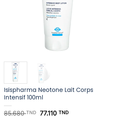
Isispharma Neotone Lait Corps
Intensif 100ml
Le
Le
85.680
77.110
TND
TND