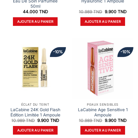
Eau De Soin Parfumee
Hyaluronic 1 Ampoule
50ml
Le
Le
44.000
TND
10.989
TND
9.900
TND
prix
prix
initial
actue
AJOUTER AU PANIER
AJOUTER AU PANIER
était :
est :
10.989 TND.
9.900
-10%
-10%
ÉCLAT DU TEINT
PEAUX SENSIBLES
LaCabine 24K Gold Flash
LaCabine Age Sensitive 1
Édition Limitée 1 Ampoule
Ampoule
Le
Le
Le
Le
10.989
TND
9.900
TND
10.989
TND
9.900
TND
prix
prix
prix
prix
initial
actuel
initial
actue
AJOUTER AU PANIER
AJOUTER AU PANIER
était :
est :
était :
est :
10.989 TND.
9.900 TND.
10.989 TND.
9.900