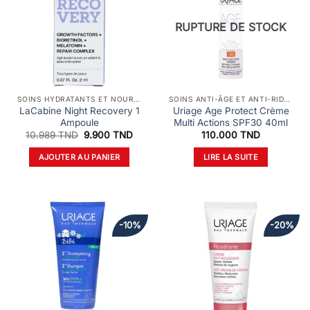
RUPTURE DE STOCK
SOINS HYDRATANTS ET NOURRISSANTS
SOINS ANTI-ÂGE ET ANTI-RIDES
LaCabine Night Recovery 1
Uriage Age Protect Crème
Ampoule
Multi Actions SPF30 40ml
Le
Le
10.989
TND
9.900
TND
110.000
TND
prix
prix
initial
actuel
AJOUTER AU PANIER
LIRE LA SUITE
était :
est :
10.989 TND.
9.900 TND.
-10%
-20%