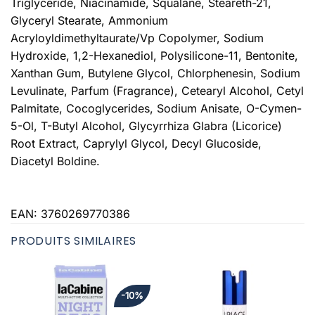
Triglyceride, Niacinamide, Squalane, Steareth-21,
Glyceryl Stearate, Ammonium
Acryloyldimethyltaurate/Vp Copolymer, Sodium
Hydroxide, 1,2-Hexanediol, Polysilicone-11, Bentonite,
Xanthan Gum, Butylene Glycol, Chlorphenesin, Sodium
Levulinate, Parfum (Fragrance), Cetearyl Alcohol, Cetyl
Palmitate, Cocoglycerides, Sodium Anisate, O-Cymen-
5-Ol, T-Butyl Alcohol, Glycyrrhiza Glabra (Licorice)
Root Extract, Caprylyl Glycol, Decyl Glucoside,
Diacetyl Boldine.
EAN:
3760269770386
PRODUITS SIMILAIRES
-10%