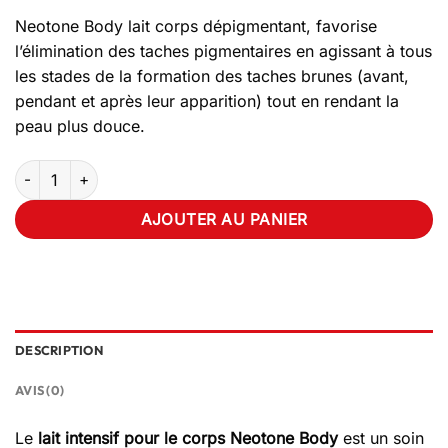
prix
prix
Neotone Body lait corps dépigmentant, favorise
initial
actuel
l’élimination des taches pigmentaires en agissant à tous
était :
est :
les stades de la formation des taches brunes (avant,
85.680 TND.
77.110 TND.
pendant et après leur apparition) tout en rendant la
peau plus douce.
quantité de Isispharma Neotone Lait Corps Intensif 100ml
AJOUTER AU PANIER
DESCRIPTION
AVIS (0)
Le
lait intensif pour le corps Neotone Body
est un soin