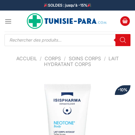
Passer
SOLDES : jusqu'à -15%
au
contenu
Recherche
de
produits
ACCUEIL
/
CORPS
/
SOINS CORPS
/
LAIT
HYDRATANT CORPS
-10%