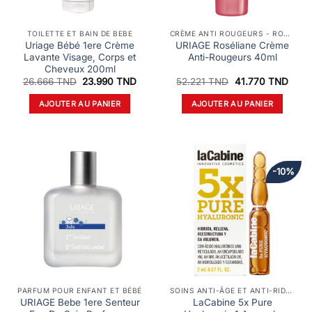
TOILETTE ET BAIN DE BEBE
CRÈME ANTI ROUGEURS - ROSACÉE ET COUPEROSE
Uriage Bébé 1ere Crème
URIAGE Roséliane Crème
Lavante Visage, Corps et
Anti-Rougeurs 40ml
Cheveux 200ml
Le
Le
Le
Le
26.666
TND
23.990
TND
52.221
TND
41.770
TND
prix
prix
prix
prix
initial
actuel
initial
actue
AJOUTER AU PANIER
AJOUTER AU PANIER
était :
est :
était :
est :
26.666 TND.
23.990 TND.
52.221 TND.
41.7
-10%
PARFUM POUR ENFANT ET BÉBÉ
SOINS ANTI-ÂGE ET ANTI-RIDES
URIAGE Bebe 1ere Senteur
LaCabine 5x Pure