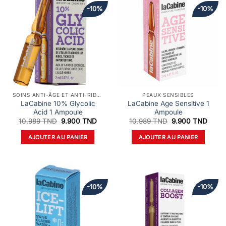
-10%
-10%
SOINS ANTI-ÂGE ET ANTI-RIDES
PEAUX SENSIBLES
LaCabine 10% Glycolic
LaCabine Age Sensitive 1
Acid 1 Ampoule
Ampoule
Le
Le
Le
Le
10.989
TND
9.900
TND
10.989
TND
9.900
TND
prix
prix
prix
prix
initial
actuel
initial
actue
AJOUTER AU PANIER
AJOUTER AU PANIER
était :
est :
était :
est :
10.989 TND.
9.900 TND.
10.989 TND.
9.900
-10%
-10%