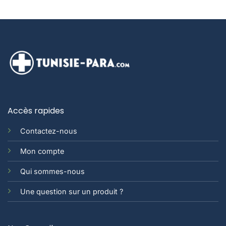
10.989 TND.
9.900 TND.
10.989 TND.
9.900
Accès rapides
Contactez-nous
Mon compte
Qui sommes-nous
Une question sur un produit ?