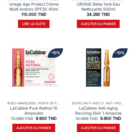
Uriage Age Protect Crème
URIAGE Bebe 1ere Eau
Multi Actions SPF30 40ml
Nettoyante 500ml
110.000
TND
34.390
TND
LIRE LA SUITE
AJOUTER AU PANIER
-10%
-10%
RIDES MARQUÉES, PERTE DE FERMETÉ
SOINS ANTI-ÂGE ET ANTI-RIDES
LaCabine Pure Retinol 10
LaCabine Anti-Aging
Ampoules
Reviving Elixir 1 Ampoule
Le
Le
Le
Le
10.989
TND
9.900
TND
10.989
TND
9.900
TND
prix
prix
prix
prix
initial
actuel
initial
actue
AJOUTER AU PANIER
AJOUTER AU PANIER
était :
est :
était :
est :