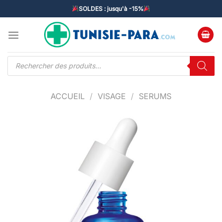
Passer
SOLDES : jusqu'à -15%
au
contenu
Recherche
de
produits
ACCUEIL
/
VISAGE
/
SERUMS